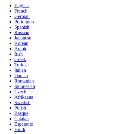
English
French
German
Portuguese
Spanish
Russian
Japanese
Korean
Arabic
Irish
Greek
Turkish
Italian
Danish
Romanian
Indonesian
Czech
Afrikaans
Swedish
Polish
Basque
Catalan
Esperanto
Hindi