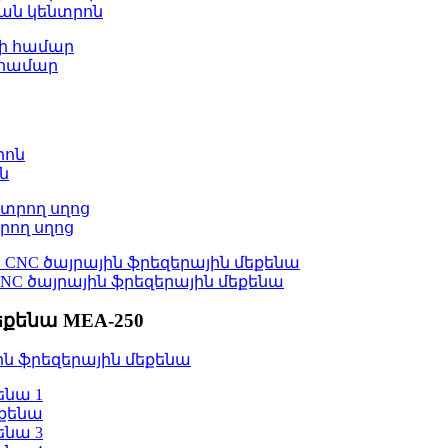
ման կենտրոն
 համար
ն
րող սղոց
CNC ծայրային ֆրեզերային մեքենա
եքենա MEA-250