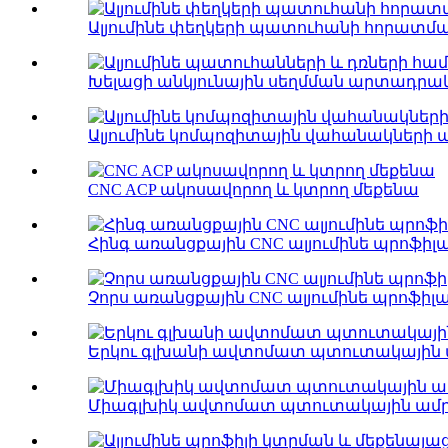
Ալյումինե փեղկերի պատուհանի հորատմ
Խելացի անկյունային սեղմման արտադրակա
Ալյումինե կոմպոզիտային վահանակների 
CNC ACP ակոսավորող և կտրող մեքենա
Հինգ առանցքային CNC ալյումինե պրոֆիլ
Չորս առանցքային CNC ալյումինե պրոֆիլ
Երկու գլխանի ավտոմատ պտուտակային 
Միագլխիկ ավտոմատ պտուտակային ամր