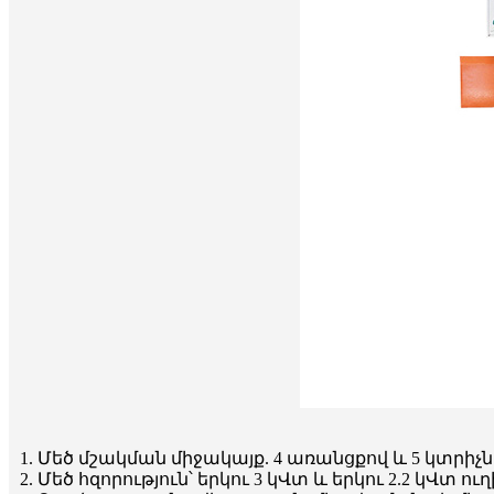
1. Մեծ մշակման միջակայք. 4 առանցքով և 5 կտրի
2. Մեծ հզորություն՝ երկու 3 կՎտ և երկու 2.2 կՎտ