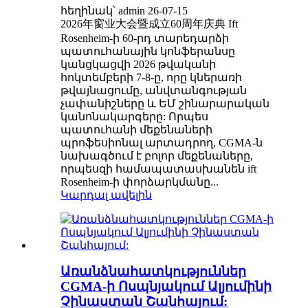
հեղինակ՝ admin 26-07-15
2026年窗业大会暨成立60周年庆典 Ift
Rosenheim-ի 60-րդ տարեդարձի
պատուհանային կոնֆերանսը
կանցկացվի 2026 թվականի
հոկտեմբերի 7-8-ը, որը կներառի
թվայնացումը, անվտանգության
չափանիշները և ԵՄ շինարարական
կանոնակարգերը: Որպես
պատուհանի մեքենաների
պրոֆեսիոնալ արտադրող, CGMA-ն
նախագծում է բոլոր մեքենաները,
որպեսզի համապատասխանեն ift
Rosenheim-ի փորձարկմանը...
Կարդալ ավելին
Առանձնահատկություններ
CGMA-ի Ոսպնյակում Ալյումինի
Չինաստան Շանհայում: