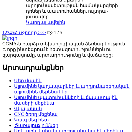
արդյունավետության համակարգերի
դռներ և պատուհաններ, ուլտրա-
լուսավոր...
Կարդալ ավելին
1
2
3
4
5
Հաջորդը >
>>
Էջ 1 / 5
CGMA-ն բարձր տեխնոլոգիական ձեռնարկություն
է, որը ինտեգրում է հետազոտություններն ու
զարգացումը, արտադրությունը և վաճառքը։
Արտադրանքներ
Մեր մասին
Ալյումինե կաղապարներ և արդյունաբերական
ալյումինե մեքենաներ
Ալյումինե պատուհանների և ճակատային
մասերի մեքենա
Վկայական
CNC ծռող մեքենա
Կապ մեզ հետ
Ծառայություններ
Արևային վահանակի շրջանակային մեքենա