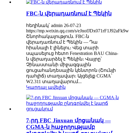
FBC-ն վերադառնում է Պեկին
հեղինակ՝ admin 26-07-23
https://mp.weixin.qq.com/s/eJnofJDx071rF1J92aFk9w
Շնորհակալություն. FBC-ն
վերադառնում է Պեկին — Դա
հիանալի է լինելու։ Վեց տարի
սպասելուց հետո Fenestration BAU China-
ն վերադարձել է Պեկին։ Վայրը՝
Չինաստանի միջազգային
ցուցահանդեսային կենտրոն (Շունյի
դահլիճ) տաղավար։ Այցելեք CGMA՝
W2.311 տաղավարում...
Կարդալ ավելին
7-րդ FBC Jinxuan մրցանակ —
CGMA-ն հաջողությամբ