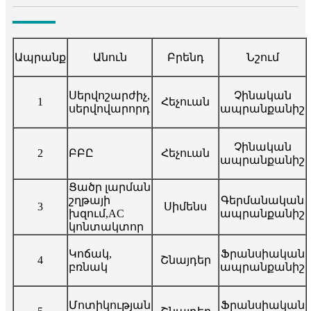
Ապրանք
Անուն
Բրենդ
Նշում
Սերվոշարժիչ,
Չինական
1
Հեչուան
սերվովարորդ
ապրանքանիշ
Չինական
2
ԲԲԸ
Հեչուան
ապրանքանիշ
Ցածր լարման
շղթայի
Գերմանական
3
Սիմենս
խզում,
AC
ապրանքանիշ
կոնտակտոր
Կոճակ,
Ֆրանսիական
4
Շնայդեր
բռնակ
ապրանքանիշ
Մոտիկության
Ֆրանսիական