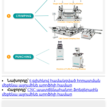
Նախորդը՝
6 գլխիկով համակցված հորատման
մեքենա ալյումինե պրոֆիլի համար
Հաջորդը՝
CNC պատճենահանող ֆրեզերային
մեքենա ալյումինե պրոֆիլի համար