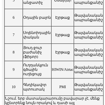
5
Շնայդեր
անջատիչ
ապրանքանիշ
Թայվանական
6
Օդային բալոն
Էյրթաք
ապրանքանիշ
Սոլենոիդային
Թայվանական
7
Էյրթաք
փական
ապրանքանիշ
Յուղ-ջուր
Թայվանական
8
բաժանիչ
Էյրթաք
ապրանքանիշ
(ֆիլտր)
Ուղղանկյուն
Թայվանական
9
գծային
HIWIN/Airtac
ապրանքանիշ
ուղեցույց
Գնդիկավոր
Թայվանական
10
PMI
պտուտակ
ապրանքանիշ
Նշում. երբ մատակարարումը բավարար չէ, մենք
կընտրենք նույն որակով և դասի այլ