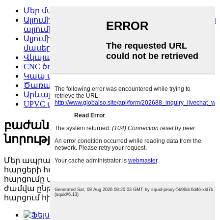
Մեր մասին
Ալյումինե կաղապարներ և արդյունաբերական
ալյումինե մեքենաներ
Ալյումինե պատուհանների և ճակատային
մասերի մեքենա
Վկայական
CNC ծռող մեքենա
Կապ մեզ հետ
Ծառայություններ
Արևային վահանակի շրջանակային մեքենա
UPVC պատուհանի մեքենա
բաժանորդագրվեք մեր
նորություններին
Մեր ապրանքների կամ գնացուցակի վերաբերյալ
հարցերի համար, խնդրում ենք թողնել ձեր
հարցումը մեզ մոտ, և մենք կկապնվենք ձեզ հետ 24
ժամվա ընթացքում։
հարցում հիմա