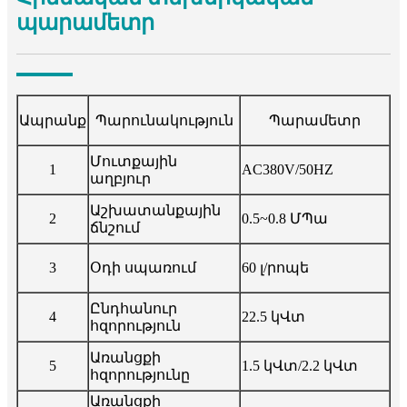
պարամետր
Ապրանք
Պարունակություն
Պարամետր
Մուտքային
1
AC380V/50HZ
աղբյուր
Աշխատանքային
2
0.5~0.8 ՄՊա
ճնշում
3
Օդի սպառում
60 լ/րոպե
Ընդհանուր
4
22.5 կՎտ
հզորություն
Առանցքի
5
1.5 կՎտ/2.2 կՎտ
հզորությունը
Առանցքի