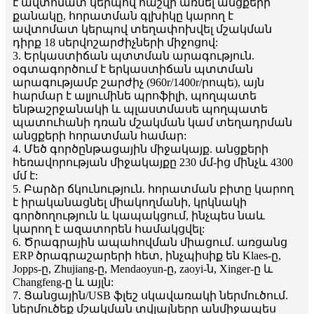
է ավտոմատ կերպով հաշվի առնել անցքերի
քանակը, հորատման գլխիկը կարող է
ավտոմատ կերպով տեղափոխվել մշակման
դիրք 18 սերվոշարժիչների միջոցով:
3. Երկաստիճան պտտման արագություն.
օգտագործում է երկաստիճան պտտման
արագությամբ շարժիչ (960r/1400r/րոպե), այն
հարմար է ալյումինե պրոֆիլի, պողպատե
ենթաշրջանակի և պլաստմասե պողպատե
պատուհանի դռան մշակման կամ տեղադրման
անցքերի հորատման համար:
4. Մեծ գործընթացային միջակայք. անցքերի
հեռավորության միջակայքը 230 մմ-ից մինչև 4300
մմ է:
5. Բարձր ճկունություն. հորատման բիտը կարող
է իրականացնել միակողմանի, կրկնակի
գործողություն և կապակցում, ինչպես նաև
կարող է ազատորեն համակցվել:
6. Ծրագրային ապահովման միացում. առցանց
ERP ծրագրաշարերի հետ, ինչպիսիք են Klaes-ը,
Jopps-ը, Zhujiang-ը, Mendaoyun-ը, zaoyi-ն, Xinger-ը և
Changfeng-ը և այլն:
7. Ցանցային/USB ֆլեշ սկավառակի ներմուծում.
ներմուծեք մշակման տվյալները անմիջապես